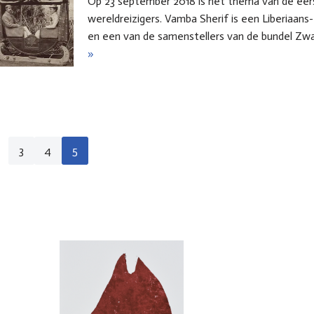
Op 23 september 2018 is het thema van de eer
wereldreizigers. Vamba Sherif is een Liberiaans
en een van de samenstellers van de bundel Z
»
3
4
5