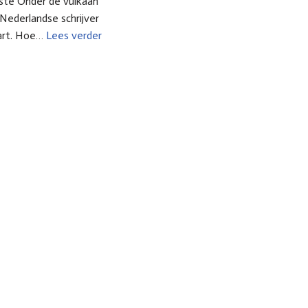
ste Onder de vulkaan
-Nederlandse schrijver
wart. Hoe…
Lees verder