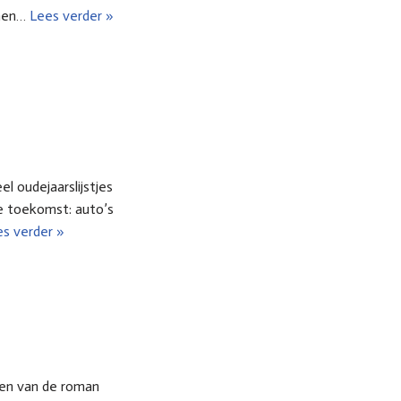
 hen…
Lees verder »
 oudejaarslijstjes
je toekomst: auto’s
s verder »
nten van de roman