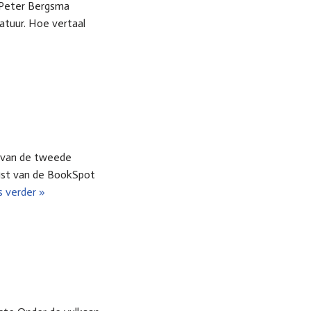
 Peter Bergsma
atuur. Hoe vertaal
a van de tweede
list van de BookSpot
 verder »