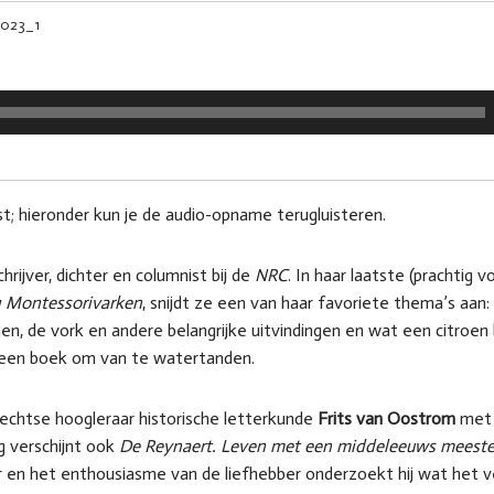
2023_1
t; hieronder kun je de audio-opname terugluisteren.
chrijver, dichter en columnist bij de
NRC
. In haar laatste (prachtig
g Montessorivarken
, snijdt ze een van haar favoriete thema’s aan:
hen, de vork en andere belangrijke uitvindingen en wat een citroen
 een boek om van te watertanden.
echtse hoogleraar historische letterkunde
Frits van Oostrom
met 
ag verschijnt ook
De Reynaert. Leven met een middeleeuws meest
r en het enthousiasme van de liefhebber onderzoekt hij wat het v