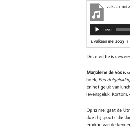
vulkaan mei 
A
00:00
u
d
1.
vulkaan mei 2023_1
i
o
Deze editie is gewees
s
p
e
Marjoleine de Vos
is s
l
boek,
Een dolgelukki
e
en het geluk van lunc
r
levensgeluk. Kortom,
Op 12 mei gaat de Utr
doet hij groots: die d
eruditie van de kenne