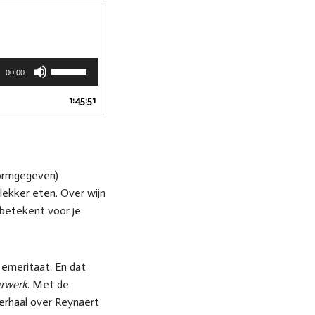
G
00:00
e
b
1:45:51
r
u
i
k
p
 vormgegeven)
i
 lekker eten. Over wijn
j
 betekent voor je
l
t
o
e
emeritaat. En dat
t
erwerk
. Met de
s
e
erhaal over Reynaert
n